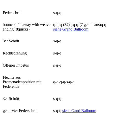
Federschritt
s-q-q
bounced fallaway with weave
q-q-q-(34)q-q-q-(7 geradeaus)q-q
ending (8quicks)
siehe Grand Ballroom
3er Schritt
s-q-q
Rechtsdrehung
s-q-q
Offener Impetus
s-q-q
Flechte aus
Promenadenposition mit
q-q-q-q-s-q-q
Federende
3er Schritt
s-q-q
gekurvter Federschritt
s-q-q
siehe Gand Ballroom