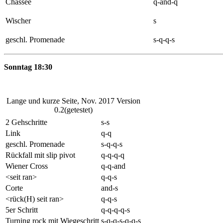
Chassee
q-and-q
Wischer
s
geschl. Promenade
s-q-q-s
Sonntag 18:30
Lange und kurze Seite, Nov. 2017 Version
0.2(getestet)
2 Gehschritte
s-s
Link
q-q
geschl. Promenade
s-q-q-s
Rückfall mit slip pivot
q-q-q-q
Wiener Cross
q-q-and
<seit ran>
q-q-s
Corte
and-s
<rück(H) seit ran>
q-q-s
5er Schritt
q-q-q-q-s
Turning rock mit Wiegeschritt
s-q-q-s-q-q-s