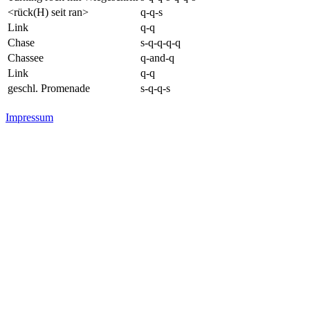
<rück(H) seit ran>
q-q-s
Link
q-q
Chase
s-q-q-q-q
Chassee
q-and-q
Link
q-q
geschl. Promenade
s-q-q-s
Impressum