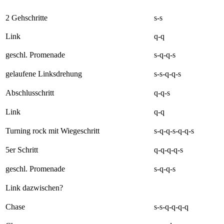
2 Gehschritte
s-s
Link
q-q
geschl. Promenade
s-q-q-s
gelaufene Linksdrehung
s-s-q-q-s
Abschlusschritt
q-q-s
Link
q-q
Turning rock mit Wiegeschritt
s-q-q-s-q-q-s
5er Schritt
q-q-q-q-s
geschl. Promenade
s-q-q-s
Link dazwischen?
Chase
s-s-q-q-q-q