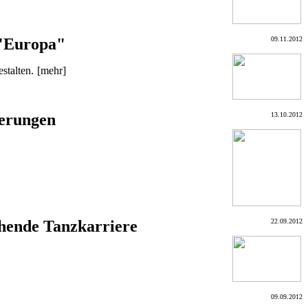
 "Europa"
09.11.2012
stalten.
[mehr]
ierungen
13.10.2012
ehende Tanzkarriere
22.09.2012
09.09.2012